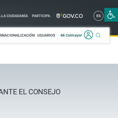
Abrir 
A LA CIUDADANÍA
PARTICIPA
ES
EN
RNACIONALIZACIÓN
USUARIOS
Mi Colmayor
ANTE EL CONSEJO