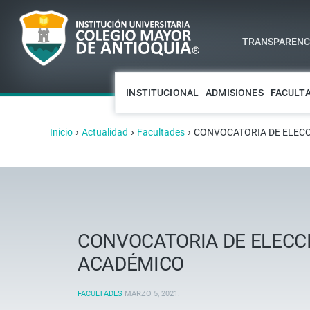
TRANSPARENCI
INSTITUCIONAL
ADMISIONES
FACULT
›
›
›
Inicio
Actualidad
Facultades
CONVOCATORIA DE ELECC
CONVOCATORIA DE ELECC
ACADÉMICO
FACULTADES
MARZO 5, 2021
.