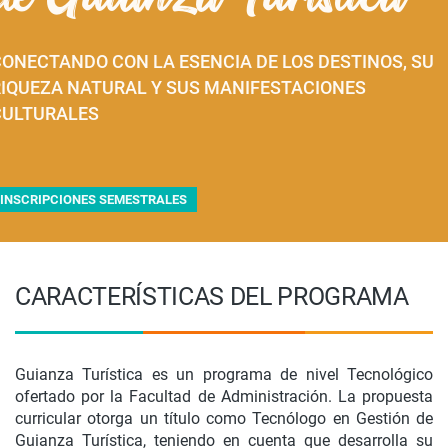
ONECTANDO CON LA ESENCIA DE LOS DESTINOS, SU
RIQUEZA NATURAL Y SUS MANIFESTACIONES
CULTURALES
INSCRIPCIONES SEMESTRALES
CARACTERÍSTICAS DEL PROGRAMA
Guianza Turística es un programa de nivel Tecnológico
ofertado por la Facultad de Administración. La propuesta
curricular otorga un título como Tecnólogo en Gestión de
Guianza Turística, teniendo en cuenta que desarrolla su