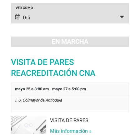
NAVEGACIÓ
VER COMO
NAVEGACIÓN
DE
Día
DE
VISTAS
VISTAS
DE
DE
EN MARCHA
EVENTO
EVENTOS
VISITA DE PARES
REACREDITACIÓN CNA
mayo 25 a 8:00 am
-
mayo 27 a 5:00 pm
I. U. Colmayor de Antioquia
VISITA DE PARES
Más información »