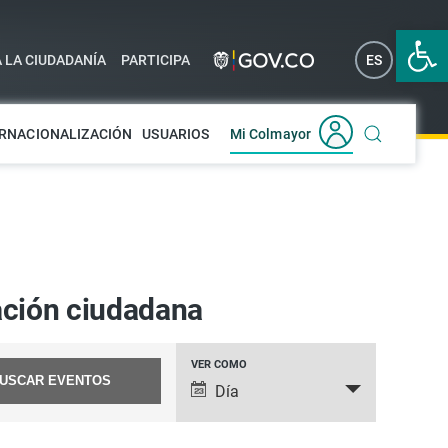
Abrir 
A LA CIUDADANÍA
PARTICIPA
ES
EN
RNACIONALIZACIÓN
USUARIOS
Mi Colmayor
pación ciudadana
VER COMO
NAVEGACIÓN
Día
DE
VISTAS