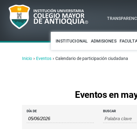
TRANSPARENCI
INSTITUCIONAL
ADMISIONES
FACULT
›
›
Inicio
Eventos
Calendario de participación ciudadana
Eventos en may
BÚSQUEDA
BÚSQUEDA
DÍA DE
BUSCAR
DE
Y
EVENTOS
NAVEGACIÓ