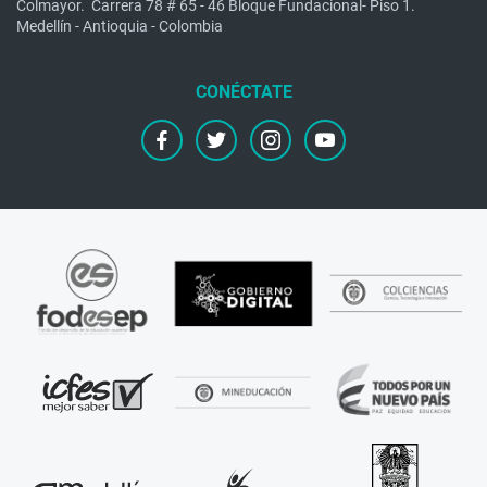
Colmayor.
Carrera 78 # 65 - 46 Bloque Fundacional- Piso 1.
Medellín - Antioquia - Colombia