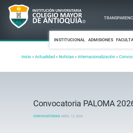
TRANSPARENCI
INSTITUCIONAL
ADMISIONES
FACULT
›
›
›
›
Inicio
Actualidad
Noticias
Internacionalización
Convoca
Convocatoria PALOMA 202
CONVOCATORIAS
ABRIL 13, 2026
.