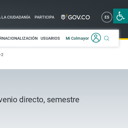
Abrir 
A LA CIUDADANÍA
PARTICIPA
ES
EN
RNACIONALIZACIÓN
USUARIOS
Mi Colmayor
-2
venio directo, semestre