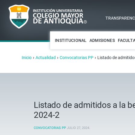
TRANSPARENCI
INSTITUCIONAL
ADMISIONES
FACULT
›
›
›
Inicio
Actualidad
Convocatorias PP
Listado de admitido
Listado de admitidos a la b
2024-2
CONVOCATORIAS PP
JULIO 27, 2024
.