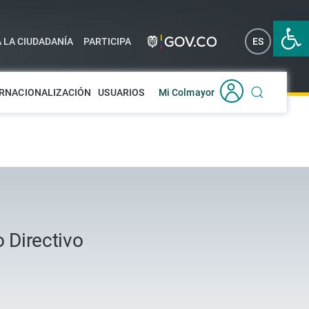
Abrir 
A LA CIUDADANÍA
PARTICIPA
ES
EN
RNACIONALIZACIÓN
USUARIOS
Mi Colmayor
 Directivo