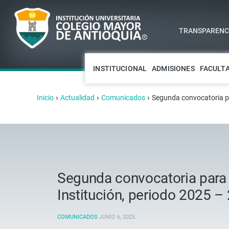
TRANSPARENCI
INSTITUCIONAL
ADMISIONES
FACULT
›
›
›
Inicio
Actualidad
Comunicados
Segunda convocatoria par
Segunda convocatoria para 
Institución, periodo 2025 –
COMUNICADOS
JUNIO 6, 2025
.