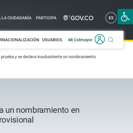
Abrir 
A LA CIUDADANÍA
PARTICIPA
ES
EN
RNACIONALIZACIÓN
USUARIOS
Mi Colmayor
e prueba y se declara insubsistente un nombramiento
úa un nombramiento en
rovisional