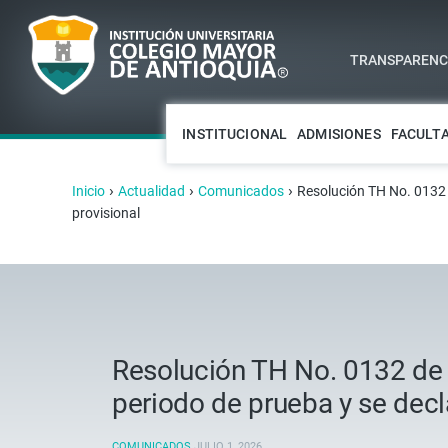
TRANSPARENCI
INSTITUCIONAL
ADMISIONES
FACULT
›
›
›
Inicio
Actualidad
Comunicados
Resolución TH No. 0132 
provisional
Resolución TH No. 0132 de 
periodo de prueba y se dec
COMUNICADOS
JULIO 1, 2026
.