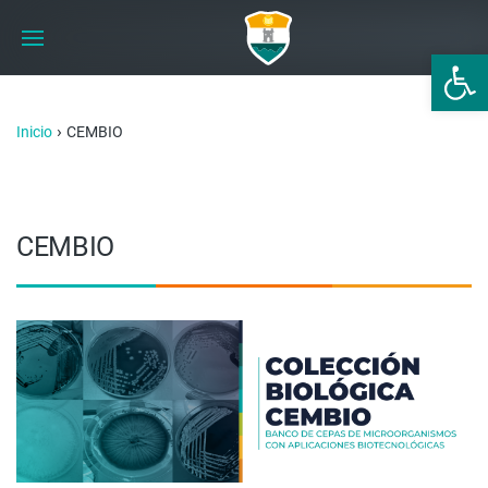
Abrir 
›
Inicio
CEMBIO
CEMBIO