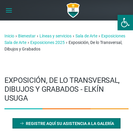
Abrir 
›
›
›
›
Inicio
Bienestar
Líneas y servicios
Sala de Arte
Exposiciones
›
›
Sala de Arte
Exposiciones 2025
Exposición, De lo Transversal,
Dibujos y Grabados
EXPOSICIÓN, DE LO TRANSVERSAL,
DIBUJOS Y GRABADOS - ELKÍN
USUGA
REGISTRE AQUÍ SU ASISTENCIA A LA GALERÍA