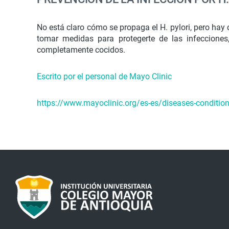
No está claro cómo se propaga el H. pylori, pero hay
tomar medidas para protegerte de las infeccione
completamente cocidos.
Escrito por el personal de Mayo Clinic
https://www.mayoclinic.org/es-es/diseases-conditi