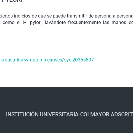
 ciertos indicios de que se puede transmitir de persona a pers
s, como el H. pylori, lavándote frecuentemente las manos 
ons/gastritis/symptoms-causes/syc-20355807
INSTITUCIÓN UNIVERSITARIA COLMAYOR ADSCRIT