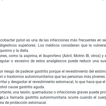
elicobacter pylori es una de las infecciones más frecuentes en
 digestivos superiores. Los médicos consideran que la vulnerab
quismo y la dieta.
es, como la aspirina, el ibuprofeno (Advil, Motrin IB, otros) y
regular o excesivo de estos analgésicos puede reducir una su
 riesgo de padecer gastritis porque el revestimiento del estóm
ori o trastornos autoinmunitarios que las personas más jóvenes.
rritar y desgastar el revestimiento estomacal, lo que hace que 
hol cause gastritis aguda.
portante, una lesión, quemaduras o infecciones graves puede pro
go.
La llamada gastritis autoinmunitaria ocurre cuando el cuer
era de protección estomacal.