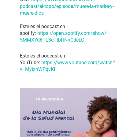
podcast/el-topo/episode/muere-
la-madre-y-
muere-dios
Este es el podcast en
spotify:
https://open.spotify.com/show/
5MMXYd6TL3cTtbHNnCdeLG
Este es el podcast en
YouTube:
https://www.youtube.com/watch?
v=MyizhWPqvKI