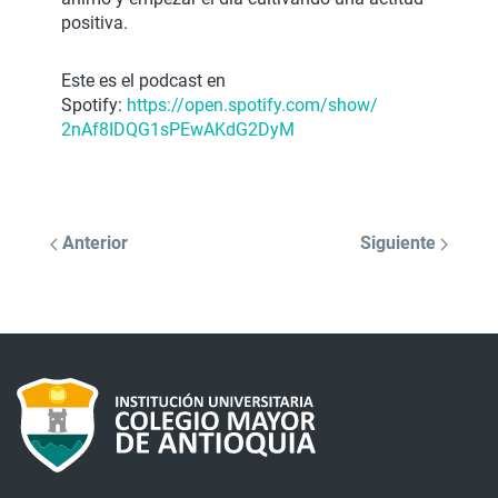
positiva.
Este es el podcast en
Spotify:
https://open.spotify.com/show/
2nAf8IDQG1sPEwAKdG2DyM
Anterior
Siguiente