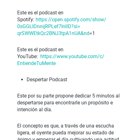
Este es el podcast en
Spotify:
https://open.spotify.com/show/
0sGGLIDnnijRPLef7InllD?si=
qrSWWEtkQc2BNJ3tpA1nUA&nd
=1
Este es el podcast en
YouTube:
https://www.youtube.com/c/
EntiendeTuMente
Despertar Podcast
Este por su parte propone dedicar 5 minutos al
despertarse para encontrarle un propósito e
intención al día.
El concepto es que, a través de una escucha
ligera, el oyente pueda mejorar su estado de
ánimo y empezar el día cultivando una actitud